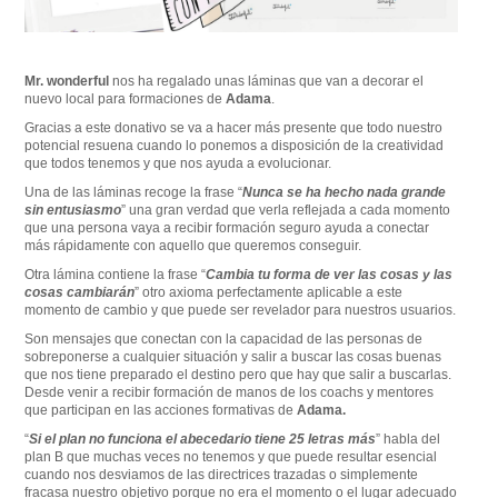
Mr. wonderful
nos ha regalado unas láminas que van a decorar el
nuevo local para formaciones de
Adama
.
Gracias a este donativo se va a hacer más presente que todo nuestro
potencial resuena cuando lo ponemos a disposición de la creatividad
que todos tenemos y que nos ayuda a evolucionar.
Una de las láminas recoge la frase “
Nunca se ha hecho nada grande
sin entusiasmo
” una gran verdad que verla reflejada a cada momento
que una persona vaya a recibir formación seguro ayuda a conectar
más rápidamente con aquello que queremos conseguir.
Otra lámina contiene la frase “
Cambia tu forma de ver las cosas y las
cosas cambiarán
” otro axioma perfectamente aplicable a este
momento de cambio y que puede ser revelador para nuestros usuarios.
Son mensajes que conectan con la capacidad de las personas de
sobreponerse a cualquier situación y salir a buscar las cosas buenas
que nos tiene preparado el destino pero que hay que salir a buscarlas.
Desde venir a recibir formación de manos de los coachs y mentores
que participan en las acciones formativas de
Adama.
“
Si el plan no funciona el abecedario tiene 25 letras más
” habla del
plan B que muchas veces no tenemos y que puede resultar esencial
cuando nos desviamos de las directrices trazadas o simplemente
fracasa nuestro objetivo porque no era el momento o el lugar adecuado