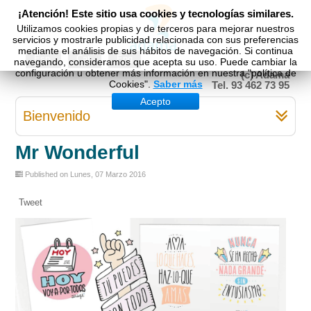
¡Atención! Este sitio usa cookies y tecnologías similares.
Utilizamos cookies propias y de terceros para mejorar nuestros
servicios y mostrarle publicidad relacionada con sus preferencias
mediante el análisis de sus hábitos de navegación. Si continua
Esp
Cat
Eng
navegando, consideramos que acepta su uso. Puede cambiar la
configuración u obtener más información en nuestra "política de
(c) Adama
Cookies".
Saber más
Tel. 93 462 73 95
Acepto
Bienvenido
Mr Wonderful
Published on Lunes, 07 Marzo 2016
Tweet