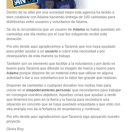
Dentro de su afán por una sociedad mejor esta agencia ha tenido a
bien colaborar con Adama haciendo entrega de 100 camisetas para
distribuirlas entre usuarios y voluntarios de Adama.
Se da la circunstancia que un usuario de
Adama
se había quedado sin
camisetas ese día motivo por el cual fue estupendo recibir esta
donación.
Por ello desde aquí agradecemos a Tarannà que nos haya ayudado
para poder ayudar a un
usuario
a cubrir esta necesidad y por
obsequiarles de esta manera su trabajo.
También son un elemento que facilitar a la voluntarios y por tanto es
bueno para Tarannà que difunde su imagen de marca y bueno para
Adama
porque dispone de un material extra que utilizar en alguna
actividad o dar a sus voluntarios por la labor tan grande que realizan.
Disponer de camisetas o cualquier donativo nos motiva más para
crecer en el
empoderamiento personal
que necesitamos para trabajar
en conseguir nuestros objetivos. Aquellas cosas que ayudan a sentir
que tenemos los pies en la tierra y la fuerza para reconducir una
situación en concreto que se haya quedado enquistada y que visto con
otra energía nos da la fortaleza de levantarnos y continuar.
Por ello desde aquí agradecemos que Tarannà siga apoyando nuestro
proyecto.
Gloria Roy