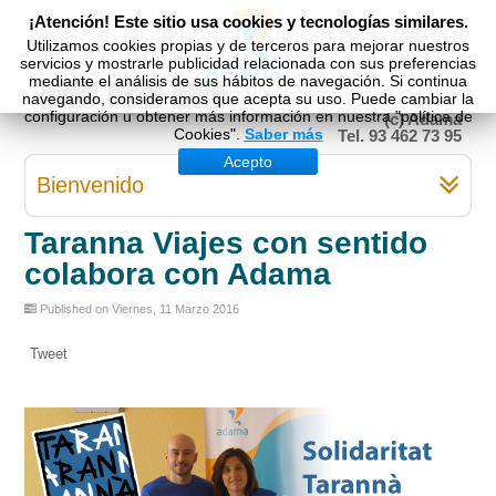
¡Atención! Este sitio usa cookies y tecnologías similares.
Utilizamos cookies propias y de terceros para mejorar nuestros
servicios y mostrarle publicidad relacionada con sus preferencias
mediante el análisis de sus hábitos de navegación. Si continua
Esp
Cat
Eng
navegando, consideramos que acepta su uso. Puede cambiar la
configuración u obtener más información en nuestra "política de
(c) Adama
Cookies".
Saber más
Tel. 93 462 73 95
Acepto
Bienvenido
Taranna Viajes con sentido
colabora con Adama
Published on Viernes, 11 Marzo 2016
Tweet