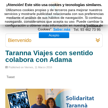
¡Atención! Este sitio usa cookies y tecnologías similares.
Utilizamos cookies propias y de terceros para mejorar nuestros
servicios y mostrarle publicidad relacionada con sus preferencias
mediante el análisis de sus hábitos de navegación. Si continua
Esp
Cat
Eng
navegando, consideramos que acepta su uso. Puede cambiar la
configuración u obtener más información en nuestra "política de
(c) Adama
Cookies".
Saber más
Tel. 93 462 73 95
Acepto
Bienvenido
Taranna Viajes con sentido
colabora con Adama
Published on Viernes, 11 Marzo 2016
Tweet