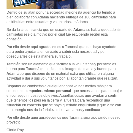
Dentro de su afán por una sociedad mejor esta agencia ha tenido a
bien colaborar con Adama haciendo entrega de 100 camisetas para
distribuirlas entre usuarios y voluntarios de Adama.
Se da la circunstancia que un usuario de
Adama
se había quedado sin
camisetas ese día motivo por el cual fue estupendo recibir esta
donación.
Por ello desde aquí agradecemos a Tarannà que nos haya ayudado
para poder ayudar a un
usuario
a cubrir esta necesidad y por
obsequiarles de esta manera su trabajo.
También son un elemento que facilitar a la voluntarios y por tanto es
bueno para Tarannà que difunde su imagen de marca y bueno para
Adama
porque dispone de un material extra que utilizar en alguna
actividad o dar a sus voluntarios por la labor tan grande que realizan.
Disponer de camisetas o cualquier donativo nos motiva más para
crecer en el
empoderamiento personal
que necesitamos para trabajar
en conseguir nuestros objetivos. Aquellas cosas que ayudan a sentir
que tenemos los pies en la tierra y la fuerza para reconducir una
situación en concreto que se haya quedado enquistada y que visto con
otra energía nos da la fortaleza de levantarnos y continuar.
Por ello desde aquí agradecemos que Tarannà siga apoyando nuestro
proyecto.
Gloria Roy