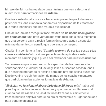
Mr. wonderful
nos ha regalado unas láminas que van a decorar el
nuevo local para formaciones de
Adama
.
Gracias a este donativo se va a hacer más presente que todo nuestro
potencial resuena cuando lo ponemos a disposición de la creatividad
que todos tenemos y que nos ayuda a evolucionar.
Una de las láminas recoge la frase “
Nunca se ha hecho nada grande
sin entusiasmo
” una gran verdad que verla reflejada a cada momento
que una persona vaya a recibir formación seguro ayuda a conectar
más rápidamente con aquello que queremos conseguir.
Otra lámina contiene la frase “
Cambia tu forma de ver las cosas y las
cosas cambiarán
” otro axioma perfectamente aplicable a este
momento de cambio y que puede ser revelador para nuestros usuarios.
Son mensajes que conectan con la capacidad de las personas de
sobreponerse a cualquier situación y salir a buscar las cosas buenas
que nos tiene preparado el destino pero que hay que salir a buscarlas.
Desde venir a recibir formación de manos de los coachs y mentores
que participan en las acciones formativas de
Adama.
“
Si el plan no funciona el abecedario tiene 25 letras más
” habla del
plan B que muchas veces no tenemos y que puede resultar esencial
cuando nos desviamos de las directrices trazadas o simplemente
fracasa nuestro objetivo porque no era el momento o el lugar adecuado
para ponerlo en práctica.