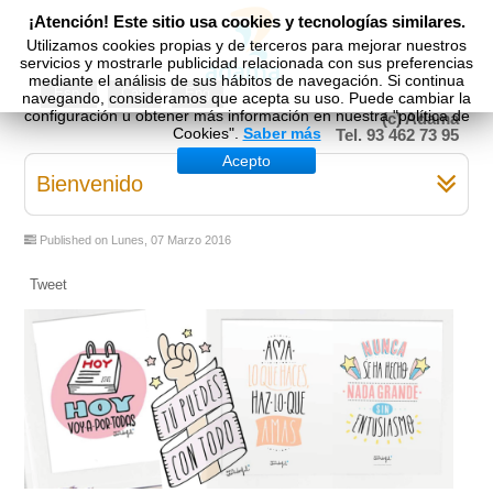
¡Atención! Este sitio usa cookies y tecnologías similares.
Utilizamos cookies propias y de terceros para mejorar nuestros
servicios y mostrarle publicidad relacionada con sus preferencias
mediante el análisis de sus hábitos de navegación. Si continua
Esp
Cat
Eng
navegando, consideramos que acepta su uso. Puede cambiar la
configuración u obtener más información en nuestra "política de
(c) Adama
Cookies".
Saber más
Tel. 93 462 73 95
Acepto
Bienvenido
Published on Lunes, 07 Marzo 2016
Tweet