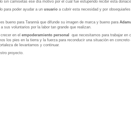
 sin camisetas ese día motivo por el cual fue estupendo recibir esta donaci
do para poder ayudar a un
usuario
a cubrir esta necesidad y por obsequiarles
nto es bueno para Tarannà que difunde su imagen de marca y bueno para
Adam
 a sus voluntarios por la labor tan grande que realizan.
 crecer en el
empoderamiento personal
que necesitamos para trabajar en 
s los pies en la tierra y la fuerza para reconducir una situación en concreto
rtaleza de levantarnos y continuar.
stro proyecto.