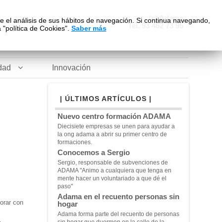
(c) Adama
te el análisis de sus hábitos de navegación. Si continua navegando,
Tel. 93 462 73 95
"política de Cookies".
Saber más
dad
Innovación
| ÚLTIMOS ARTÍCULOS |
Nuevo centro formación ADAMA
Diecisiete empresas se unen para ayudar a
la ong adama a abrir su primer centro de
formaciones.
Conocemos a Sergio
Sergio, responsable de subvenciones de
ADAMA "A
nimo a cualquiera que tenga en
mente hacer un voluntariado a que dé el
paso"
Adama en el recuento personas sin
orar con
hogar
Adama forma parte del recuento de personas
sin hogar que duermen en la calle de la