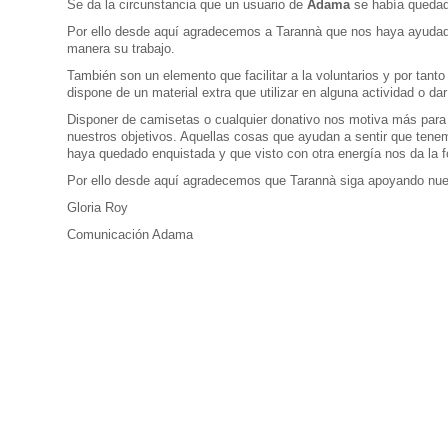
Se da la circunstancia que un usuario de
Adama
se había quedado
Por ello desde aquí agradecemos a Tarannà que nos haya ayuda
manera su trabajo.
También son un elemento que facilitar a la voluntarios y por ta
dispone de un material extra que utilizar en alguna actividad o dar
Disponer de camisetas o cualquier donativo nos motiva más para
nuestros objetivos. Aquellas cosas que ayudan a sentir que tenemo
haya quedado enquistada y que visto con otra energía nos da la fo
Por ello desde aquí agradecemos que Tarannà siga apoyando nue
Gloria Roy
Comunicación Adama