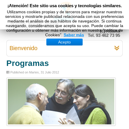
¡Atención! Este sitio usa cookies y tecnologías similares.
Utilizamos cookies propias y de terceros para mejorar nuestros
servicios y mostrarle publicidad relacionada con sus preferencias
mediante el análisis de sus hábitos de navegación. Si continua
Esp
Cat
Eng
navegando, consideramos que acepta su uso. Puede cambiar la
configuración u obtener más información en nuestra "política de
(c) Adama
Cookies".
Saber más
Tel. 93 462 73 95
Acepto
Bienvenido
Programas
Published on Martes, 31 Julio 2012