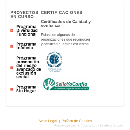
PROYECTOS
CERTIFICACIONES
EN CURSO
Certificados de Calidad y
confianza
Programa
Diversidad
Funcional
Estas son algunas de las
organizaciones que reconocen
Programa
y certifican nuestros esfuerzos:
Infancia
Programa
prevención
del riesgo
avanzado de
exclusión
social
Programa
Sin Hogar
Aviso Legal
Política de Cookies
|
|
|
Responsive Joomla Templates by BlueHost Coupon