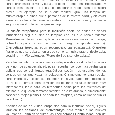
con diferentes colectivos, y cada uno de ellos tiene unas necesidades y
condiciones distintas, por eso es importante recibir una formación
previa. Por ejemplo, no se puede realizar igual una terapia de
musicoterapia a niños que a personas de la tercera edad, y en estas
formaciones los voluntarios aprenderán nuevas técnicas y pautas a
seguir según el colectivo al que se dirijan.
La
Visión terapéutica para la inclusión social
se divide en varias
formaciones según el tipo de terapias con las que trabaja Adama:
Manuales
(explican como aplicar las técnicas manuales de masaje,
reflexología podal, shiatsu, acupuntura…, según el tipo de usuarios).
Energéticas
(reiki, sanación reconectiva, craneosacral…).
Grupales
(terapias que se trabajan en grupo como la musicoterapia, risoterapia,
coaching…).
Vibracionales
(Flores de Bach, sonoterapia…)
Para los voluntarios de terapias es indispensable asistir a la formación
de visión de su especialidad, pues necesitan conocer las pautas para
aplicar sus conocimientos terapéuticos según los usuarios de los
centros en los que vayan a colaborar. O simplemente para reciclar
conocimientos y explicar sus experiencias a voluntarios más recientes.
El resto de formaciones de visión, no obstante, resultan también muy
interesantes, tanto para los terapeutas como para los miembros de
oficinas que quieren formarse también en este ámbito, o simplemente
conocerlo mejor (cómo funcionan las terapias, cómo actuar según el
colectivo…).
Además de las de Visión terapéutica para la inclusión social, siguen
también las
sesiones de bienvenid@s
para recibir a los nuevos
voluntarios. También seguirán las
Formaciones Continuadas
(son de