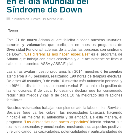
en el día Mundial del
Síndrome de Down
Published on Jueves, 19 Marzo 2015
Tweet
Este 21 de marzo Adama quiere felicitar a todos nuestros
usuarios,
centros y voluntarios
que participan en nuestros programas de
Diversidad Funcional
, además de a todas las personas con síndrome
de Down.
“Las diferencias nos hacen especiales”
es el programa de
Adama que trabaja con estos colectivos, y que actualmente se lleva a
cabo en dos centros: ASSA y ASSA Esplai.
Las cifras avalan nuestro programa. En 2014, nuestros 6
terapeutas
atendieron a 48 personas, realizando 190 horas de terapias efectivas.
De estos 48 usuarios, 9 de cada 10 muestra más autonomía personal y
un 98% ha disminuido su autonomía verbal. En cuanto a la gestión de
las emociones, 8 de cada 10 usuarios declara que ha conseguido
reducir sus miedos y casi 9 de cada 10 ha mejorado sus relaciones
familiares.
Nuestros
voluntarios
trabajan complementado la labor de los Servicios
Sociales (que ya les cubren las necesidades básicas), haciendo
hincapié en mejorar su autonomía y su empatía. De esta manera, el
programa
“Las diferencias nos hacen especiales”
intenta reforzar sus
recursos personales y emocionales, mostrando sus aspectos positivos
y reivindicando las capacidades, potencialidades y particularidades de