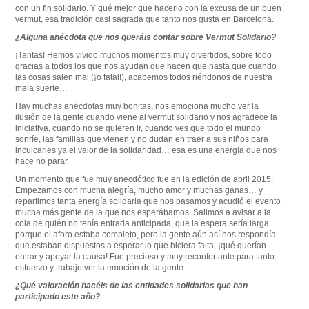
con un fin solidario. Y qué mejor que hacerlo con la excusa de un buen
vermut, esa tradición casi sagrada que tanto nos gusta en Barcelona.
¿Alguna anécdota que nos queráis contar sobre Vermut Solidario?
¡Tantas! Hemos vivido muchos momentos muy divertidos, sobre todo
gracias a todos los que nos ayudan que hacen que hasta que cuando
las cosas salen mal (¡o fatal!), acabemos todos riéndonos de nuestra
mala suerte…
Hay muchas anécdotas muy bonitas, nos emociona mucho ver la
ilusión de la gente cuando viene al vermut solidario y nos agradece la
iniciativa, cuando no se quieren ir, cuando ves que todo el mundo
sonríe, las familias que vienen y no dudan en traer a sus niños para
inculcarles ya el valor de la solidaridad… esa es una energía que nos
hace no parar.
Un momento que fue muy anecdótico fue en la edición de abril 2015.
Empezamos con mucha alegría, mucho amor y muchas ganas… y
repartimos tanta energía solidaria que nos pasamos y acudió el evento
mucha más gente de la que nos esperábamos. Salimos a avisar a la
cola de quién no tenía entrada anticipada, que la espera sería larga
porque el aforo estaba completo, pero la gente aún así nos respondía
que estaban dispuestos a esperar lo que hiciera falta, ¡qué querían
entrar y apoyar la causa! Fue precioso y muy reconfortante para tanto
esfuerzo y trabajo ver la emoción de la gente.
¿Qué valoración hacéis de las entidades solidarias que han
participado este año?