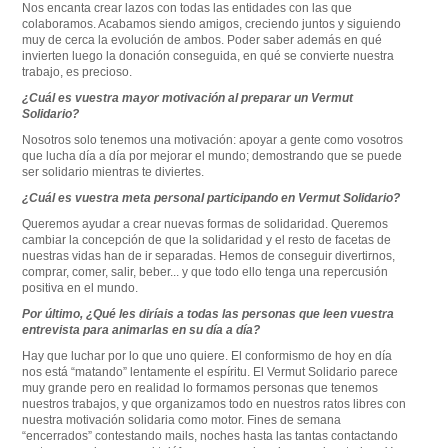
Nos encanta crear lazos con todas las entidades con las que
colaboramos. Acabamos siendo amigos, creciendo juntos y siguiendo
muy de cerca la evolución de ambos. Poder saber además en qué
invierten luego la donación conseguida, en qué se convierte nuestra
trabajo, es precioso.
¿Cuál es vuestra mayor motivación al preparar un Vermut
Solidario?
Nosotros solo tenemos una motivación: apoyar a gente como vosotros
que lucha día a día por mejorar el mundo; demostrando que se puede
ser solidario mientras te diviertes.
¿Cuál es vuestra meta personal participando en Vermut Solidario?
Queremos ayudar a crear nuevas formas de solidaridad. Queremos
cambiar la concepción de que la solidaridad y el resto de facetas de
nuestras vidas han de ir separadas. Hemos de conseguir divertirnos,
comprar, comer, salir, beber... y que todo ello tenga una repercusión
positiva en el mundo.
Por último, ¿Qué les diríais a todas las personas que leen vuestra
entrevista para animarlas en su día a día?
Hay que luchar por lo que uno quiere. El conformismo de hoy en día
nos está “matando” lentamente el espíritu. El Vermut Solidario parece
muy grande pero en realidad lo formamos personas que tenemos
nuestros trabajos, y que organizamos todo en nuestros ratos libres con
nuestra motivación solidaria como motor. Fines de semana
“encerrados” contestando mails, noches hasta las tantas contactando