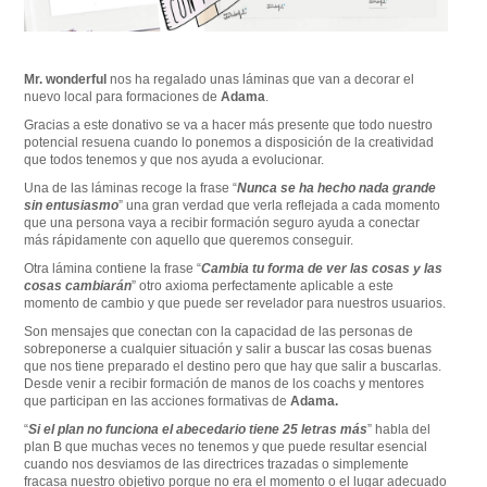
Mr. wonderful
nos ha regalado unas láminas que van a decorar el
nuevo local para formaciones de
Adama
.
Gracias a este donativo se va a hacer más presente que todo nuestro
potencial resuena cuando lo ponemos a disposición de la creatividad
que todos tenemos y que nos ayuda a evolucionar.
Una de las láminas recoge la frase “
Nunca se ha hecho nada grande
sin entusiasmo
” una gran verdad que verla reflejada a cada momento
que una persona vaya a recibir formación seguro ayuda a conectar
más rápidamente con aquello que queremos conseguir.
Otra lámina contiene la frase “
Cambia tu forma de ver las cosas y las
cosas cambiarán
” otro axioma perfectamente aplicable a este
momento de cambio y que puede ser revelador para nuestros usuarios.
Son mensajes que conectan con la capacidad de las personas de
sobreponerse a cualquier situación y salir a buscar las cosas buenas
que nos tiene preparado el destino pero que hay que salir a buscarlas.
Desde venir a recibir formación de manos de los coachs y mentores
que participan en las acciones formativas de
Adama.
“
Si el plan no funciona el abecedario tiene 25 letras más
” habla del
plan B que muchas veces no tenemos y que puede resultar esencial
cuando nos desviamos de las directrices trazadas o simplemente
fracasa nuestro objetivo porque no era el momento o el lugar adecuado