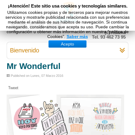
¡Atención! Este sitio usa cookies y tecnologías similares.
Utilizamos cookies propias y de terceros para mejorar nuestros
servicios y mostrarle publicidad relacionada con sus preferencias
mediante el análisis de sus hábitos de navegación. Si continua
Esp
Cat
Eng
navegando, consideramos que acepta su uso. Puede cambiar la
configuración u obtener más información en nuestra "política de
(c) Adama
Cookies".
Saber más
Tel. 93 462 73 95
Acepto
Bienvenido
Mr Wonderful
Published on Lunes, 07 Marzo 2016
Tweet