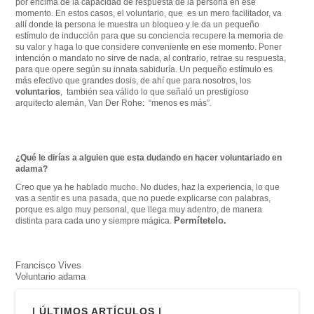
por encima de la capacidad de respuesta de la persona en ese
momento. En estos casos, el voluntario, que es un mero facilitador, va
allí donde la persona le muestra un bloqueo y le da un pequeño
estímulo de inducción para que su conciencia recupere la memoria de
su valor y haga lo que considere conveniente en ese momento. Poner
intención o mandato no sirve de nada, al contrario, retrae su respuesta,
para que opere según su innata sabiduría. Un pequeño estímulo es
más efectivo que grandes dosis, de ahí que para nosotros, los
voluntarios
, también sea válido lo que señaló un prestigioso
arquitecto alemán, Van Der Rohe: “menos es más”.
¿Qué le dirías a alguien que esta dudando en hacer voluntariado en
adama?
Creo que ya he hablado mucho. No dudes, haz la experiencia, lo que
vas a sentir es una pasada, que no puede explicarse con palabras,
porque es algo muy personal, que llega muy adentro, de manera
Permítetelo.
distinta para cada uno y siempre mágica.
Francisco Vives
Voluntario adama
| ÚLTIMOS ARTÍCULOS |