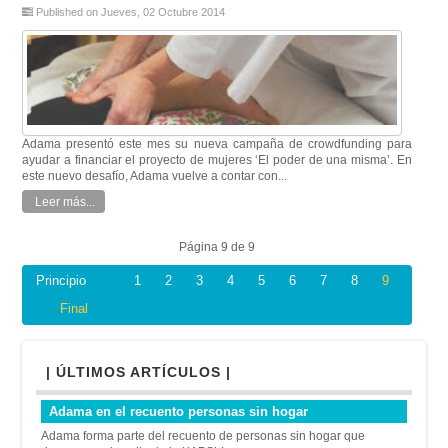
Published on Jueves, 02 Octubre 2014
Adama presentó este mes su nueva campaña de crowdfunding para
ayudar a financiar el proyecto de mujeres ‘El poder de una misma’. En
este nuevo desafío, Adama vuelve a contar con...
Leer más...
Página 9 de 9
Principio
1
2
3
4
5
6
7
8
9
Final
| ÚLTIMOS ARTÍCULOS |
Adama en el recuento personas sin hogar
Adama forma parte del recuento de personas sin hogar que