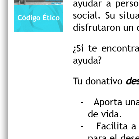
ayudar a perso
social. Su sit
disfrutaron un 
¿Si te encontra
ayuda?
Tu donativo
des
-
Aporta una
de vida.
-
Facilita 
para el des