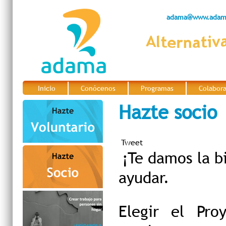
adama@www.adama
Inicio
Conócenos
Programas
Colabor
|
|
|
Hazte socio
Tweet
¡Te damos la b
ayudar.
Elegir el Pro