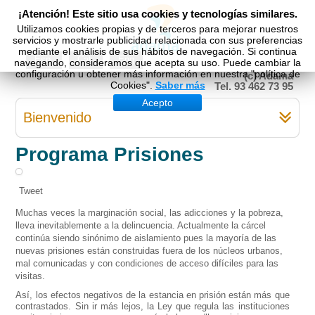
¡Atención! Este sitio usa cookies y tecnologías similares.
Utilizamos cookies propias y de terceros para mejorar nuestros
servicios y mostrarle publicidad relacionada con sus preferencias
mediante el análisis de sus hábitos de navegación. Si continua
Esp
Cat
Eng
navegando, consideramos que acepta su uso. Puede cambiar la
configuración u obtener más información en nuestra "política de
(c) Adama
Cookies".
Saber más
Tel. 93 462 73 95
Acepto
Bienvenido
Programa Prisiones
Tweet
Muchas veces la marginación social, las adicciones y la pobreza,
lleva inevitablemente a la delincuencia. Actualmente la cárcel
continúa siendo sinónimo de aislamiento pues la mayoría de las
nuevas prisiones están construidas fuera de los núcleos urbanos,
mal comunicadas y con condiciones de acceso difíciles para las
visitas.
Así, los efectos negativos de la estancia en prisión están más que
contrastados. Sin ir más lejos, la Ley que regula las instituciones