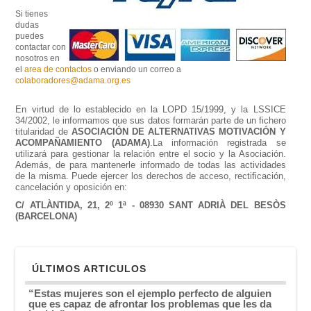
Si tienes
dudas
puedes
contactar con
nosotros en
el
area de contactos
o enviando un correo a
colaboradores@adama.org.es
En virtud de lo establecido en la LOPD 15/1999, y la LSSICE
34/2002, le informamos que sus datos formarán parte de un fichero
titularidad de
ASOCIACIÓN DE ALTERNATIVAS MOTIVACIÓN Y
ACOMPAÑAMIENTO (ADAMA)
.
La información registrada se
utilizará para gestionar la relación entre el socio y la Asociación.
Además, de para mantenerle informado de todas las actividades
de la misma. Puede ejercer los derechos de acceso, rectificación,
cancelación y oposición en:
C/ ATLÀNTIDA, 21, 2º 1ª - 08930 SANT ADRIÀ DEL BESÒS
(BARCELONA)
ÚLTIMOS ARTICULOS
“Estas mujeres son el ejemplo perfecto de alguien
que es capaz de afrontar los problemas que les da