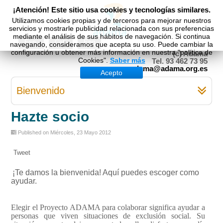
¡Atención! Este sitio usa cookies y tecnologías similares.
Utilizamos cookies propias y de terceros para mejorar nuestros
servicios y mostrarle publicidad relacionada con sus preferencias
mediante el análisis de sus hábitos de navegación. Si continua
Esp
Cat
Eng
navegando, consideramos que acepta su uso. Puede cambiar la
configuración u obtener más información en nuestra "política de
(c) Adama
Cookies".
Saber más
Tel. 93 462 73 95
adama@adama.org.es
Acepto
Bienvenido
Hazte socio
Published on Miércoles, 23 Mayo 2012
Tweet
¡Te damos la bienvenida! Aquí puedes escoger como
ayudar.
Elegir el Proyecto ADAMA para colaborar significa ayudar a
personas que viven situaciones de exclusión social. Su