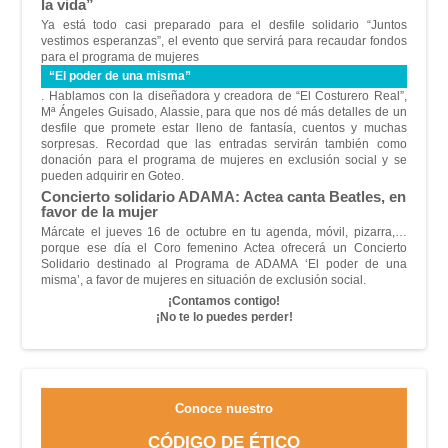
la vida”
Ya está todo casi preparado para el desfile solidario
“Juntos
vestimos esperanzas”
, el evento que servirá para recaudar fondos
para el programa de mujeres
“El poder de una misma”
. Hablamos con la diseñadora y creadora de
“El Costurero Real”
,
Mª Ángeles Guisado, Alassie, para que nos dé más detalles de un
desfile que promete estar lleno de fantasía, cuentos y muchas
sorpresas. Recordad que las entradas servirán también como
donación para el programa de mujeres en exclusión social y se
pueden adquirir en
Goteo
.
Concierto solidario ADAMA: Actea canta Beatles, en
favor de la mujer
Márcate el jueves 16 de octubre en tu agenda, móvil, pizarra,…
porque ese día el Coro femenino
Actea
ofrecerá un Concierto
Solidario destinado al Programa de ADAMA
‘El poder de una
misma’
, a favor de mujeres en situación de exclusión social.
¡Contamos contigo!
¡No te lo puedes perder!
Conoce nuestro
CÓDIGO DE ÉTICO