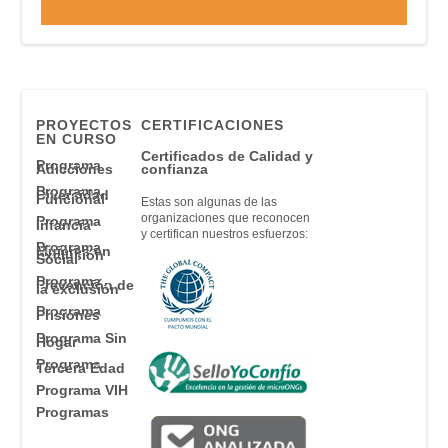
PROYECTOS
CERTIFICACIONES
EN CURSO
Certificados de Calidad y
Programa
Adicciones
confianza
Programa
Diversidad
Funcional
Estas son algunas de las
organizaciones que reconocen
Programa
Infancia
y certifican nuestros esfuerzos:
Programa
Mujeres en
Exclusión
Social
Programa
Prevención de
la exclusión
Programa
Prisiones
Programa Sin
Hogar
Programa
Tercera Edad
Programa VIH
Programas