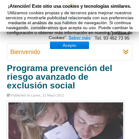
¡Atención! Este sitio usa cookies y tecnologías similares.
Utilizamos cookies propias y de terceros para mejorar nuestros
servicios y mostrarle publicidad relacionada con sus preferencias
mediante el análisis de sus hábitos de navegación. Si continua
Esp
Cat
Eng
navegando, consideramos que acepta su uso. Puede cambiar la
configuración u obtener más información en nuestra "política de
(c) Adama
Cookies".
Saber más
Tel. 93 462 73 95
Acepto
Bienvenido
Programa prevención del
riesgo avanzado de
exclusión social
Published on Lunes, 21 Mayo 2012