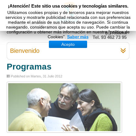
¡Atención! Este sitio usa cookies y tecnologías similares.
Utilizamos cookies propias y de terceros para mejorar nuestros
servicios y mostrarle publicidad relacionada con sus preferencias
mediante el análisis de sus hábitos de navegación. Si continua
Esp
Cat
Eng
navegando, consideramos que acepta su uso. Puede cambiar la
configuración u obtener más información en nuestra "política de
(c) Adama
Cookies".
Saber más
Tel. 93 462 73 95
Acepto
Bienvenido
Programas
Published on Martes, 31 Julio 2012