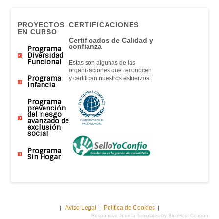
PROYECTOS
CERTIFICACIONES
EN CURSO
Certificados de Calidad y
confianza
Programa
Diversidad
Funcional
Estas son algunas de las
organizaciones que reconocen
Programa
y certifican nuestros esfuerzos:
Infancia
Programa
prevención
del riesgo
avanzado de
exclusión
social
Programa
Sin Hogar
Aviso Legal
Política de Cookies
|
|
|
Responsive Joomla Templates by BlueHost Coupon