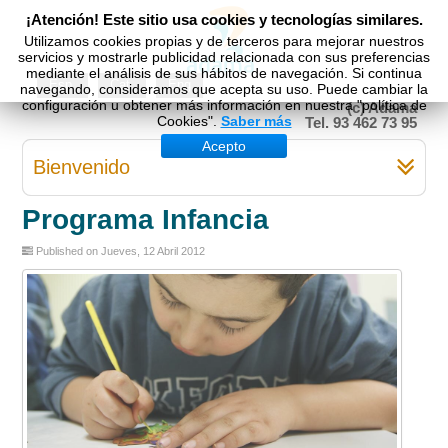
¡Atención! Este sitio usa cookies y tecnologías similares.
Utilizamos cookies propias y de terceros para mejorar nuestros
servicios y mostrarle publicidad relacionada con sus preferencias
mediante el análisis de sus hábitos de navegación. Si continua
Esp
Cat
Eng
navegando, consideramos que acepta su uso. Puede cambiar la
configuración u obtener más información en nuestra "política de
(c) Adama
Cookies".
Saber más
Tel. 93 462 73 95
Acepto
Bienvenido
Programa Infancia
Published on Jueves, 12 Abril 2012