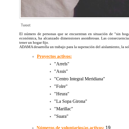
Tweet
El número de personas que se encuentran en situación de “sin
hoga
económica, ha alcanzado dimensiones asombrosas.
Las consecuencias
tener un hogar fijo.
ADAMA desarrolla un trabajo para la superación del aislamiento, la sol
Proyectos activos:
"Arrels
"
"
Assis
"
"
Centro Integral Meridiana
"
"
Folre
"
"
Heura
"
"
La Sopa Girona
"
"
Marillac
"
"
Suara
"
Números de voluntarios/as activos:
19