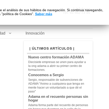
(c) Adama
te el análisis de sus hábitos de navegación. Si continua navegando,
Tel. 93 462 73 95
"política de Cookies".
Saber más
dad
Innovación
| ÚLTIMOS ARTÍCULOS |
Nuevo centro formación ADAMA
Diecisiete empresas se unen para ayudar a
la ong adama a abrir su primer centro de
formaciones.
Conocemos a Sergio
Sergio, responsable de subvenciones de
ADAMA "A
nimo a cualquiera que tenga en
mente hacer un voluntariado a que dé el
paso"
Adama en el recuento personas sin
hogar
Adama forma parte del recuento de personas
sin hogar que duermen en la calle de la