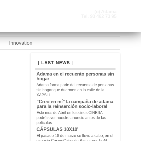
(c) Adama
Tel. 93 462 73 95
Innovation
| LAST NEWS |
Adama en el recuento personas sin
hogar
Adama forma parte del recuento de personas
sin hogar que duermen en la calle de la
XAPSLL
"Creo en mí" la campaña de adama
para la reinserción socio-laboral
Este mes de Abril en los cines CINESA
podréis ver nuestro anuncio antes de las
películas
CÁPSULAS 10X10’
El pasado 18 de marzo se llevó a cabo, en el
espacio CosmoCaixa de Barcelona, la 4ª