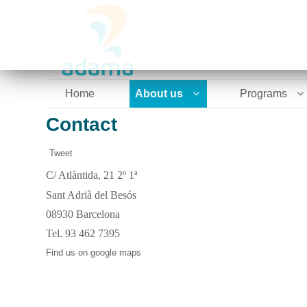
Home
About us
Programs
Contact
Tweet
C/ Atlàntida, 21 2º 1ª
Sant Adrià del Besós
08930 Barcelona
Tel. 93 462 7395
Find us on google maps