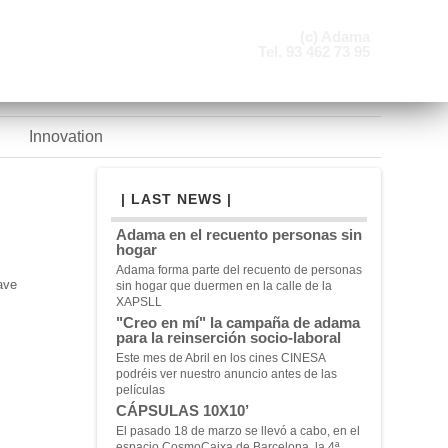
(c) Adama
Tel. 93 462 73 95
Innovation
| LAST NEWS |
Adama en el recuento personas sin
hogar
Adama forma parte del recuento de personas
ave
sin hogar que duermen en la calle de la
XAPSLL
"Creo en mí" la campaña de adama
para la reinserción socio-laboral
Este mes de Abril en los cines CINESA
podréis ver nuestro anuncio antes de las
películas
CÁPSULAS 10X10’
El pasado 18 de marzo se llevó a cabo, en el
espacio CosmoCaixa de Barcelona, la 4ª