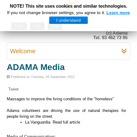
NOTE! This site uses cookies and similar technologies.
If you not change browser settings, you agree to it.
Learn more
I understand
Esp
Cat
Eng
(c) Adama
Tel. 93 462 73 95
Welcome
ADAMA Media
Published on Tuesday, 04 September 2012
Tweet
Massages to improve the living conditions of the "homeless"
Adama volunteers are driving the use of natural therapies for
people living on the street.
La Vanguardia: Read full article
Media of Communication: