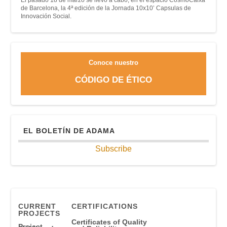
El pasado 18 de marzo se llevó a cabo, en el espacio CosmoCaixa
de Barcelona, la 4ª edición de la Jornada 10x10’ Capsulas de
Innovación Social.
Conoce nuestro
CÓDIGO DE ÉTICO
EL BOLETÍN DE ADAMA
Subscribe
CURRENT
CERTIFICATIONS
PROJECTS
Certificates of Quality
Project