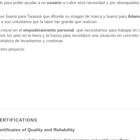
do para poder ayudar a un
usuario
a cubrir esta necesidad y por obsequiarles
nto es bueno para Tarannà que difunde su imagen de marca y bueno para
Adam
 a sus voluntarios por la labor tan grande que realizan.
 crecer en el
empoderamiento personal
que necesitamos para trabajar en 
s los pies en la tierra y la fuerza para reconducir una situación en concreto
rtaleza de levantarnos y continuar.
stro proyecto.
ERTIFICATIONS
ertificates of Quality and Reliability