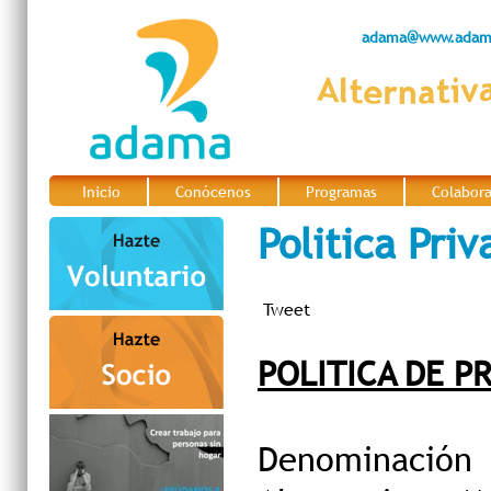
adama@www.adama
Inicio
Conócenos
Programas
Colabor
|
|
|
Politica Pri
Tweet
POLITICA DE P
Denominació