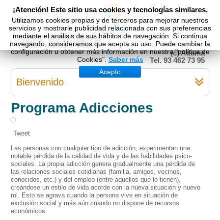
¡Atención! Este sitio usa cookies y tecnologías similares.
Utilizamos cookies propias y de terceros para mejorar nuestros
servicios y mostrarle publicidad relacionada con sus preferencias
mediante el análisis de sus hábitos de navegación. Si continua
Esp
Cat
Eng
navegando, consideramos que acepta su uso. Puede cambiar la
configuración u obtener más información en nuestra "política de
(c) Adama
Cookies".
Saber más
Tel. 93 462 73 95
Acepto
Bienvenido
Programa Adicciones
Tweet
Las personas con cualquier tipo de adicción, experimentan una
notable pérdida de la calidad de vida y de las habilidades psico-
sociales. La propia adicción genera gradualmente una pérdida de
las relaciones sociales cotidianas (familia, amigos, vecinos,
conocidos, etc.) y del empleo (entre aquellos que lo tienen),
creándose un estilo de vida acorde con la nueva situación y nuevo
rol. Esto se agrava cuando la persona vive en situación de
exclusión social y más aún cuando no dispone de recursos
económicos.