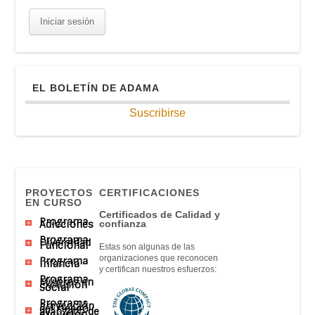
EL BOLETÍN DE ADAMA
Suscribirse
PROYECTOS
CERTIFICACIONES
EN CURSO
Certificados de Calidad y
Programa
Adicciones
confianza
Programa
Diversidad
Funcional
Estas son algunas de las
organizaciones que reconocen
Programa
Infancia
y certifican nuestros esfuerzos:
Programa
Mujeres en
Exclusión
Social
Programa
prevención
del riesgo
avanzado de
exclusión