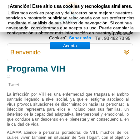
¡Atención! Este sitio usa cookies y tecnologías similares.
Utilizamos cookies propias y de terceros para mejorar nuestros
servicios y mostrarle publicidad relacionada con sus preferencias
mediante el análisis de sus hábitos de navegación. Si continua
Esp
Cat
Eng
navegando, consideramos que acepta su uso. Puede cambiar la
configuración u obtener más información en nuestra "política de
(c) Adama
Cookies".
Saber más
Tel. 93 462 73 95
Acepto
Bienvenido
Programa VIH
Tweet
La infección por VIH es una enfermedad que traspasa el ámbito
sanitario llegando a nivel social, ya que el estigma asociado al
virus provoca situaciones de discriminación hacia las personas; la
infección representa para ellos e incluso para sus familias, un
deterioro de la capacidad adaptativa, interpersonal y emocional, lo
que conduce a un descenso en el bienestar y en consecuencia, en
la calidad de vida.
ADAMA atiende a personas portadoras de VIH, muchos de los
cuales viven también en situación de “Sin Hogar”, con el objetivo