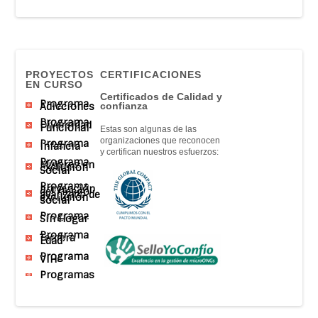
PROYECTOS
CERTIFICACIONES
EN CURSO
Certificados de Calidad y
Programa
Adicciones
confianza
Programa
Diversidad
Funcional
Estas son algunas de las
organizaciones que reconocen
Programa
Infancia
y certifican nuestros esfuerzos:
Programa
Mujeres en
Exclusión
Social
Programa
prevención
del riesgo
avanzado de
exclusión
social
Programa
Sin Hogar
Programa
Tercera
Edad
Programa
VIH
Programas